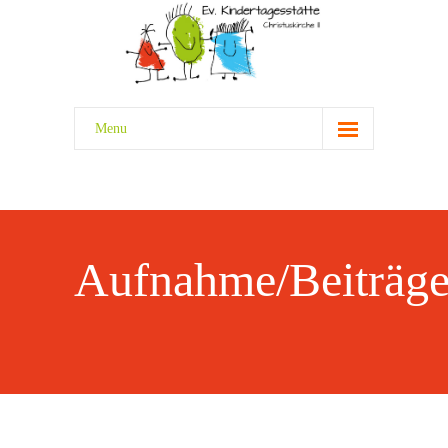
Menu
HOME
ÜBER UNS
-- Team
Aufnahme/Beiträg
-- Leitbild
-- Konzept
-- Qualitätsmanagement
KITA