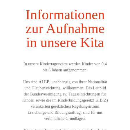
-- Räumlichkeiten
Informationen
-- Öffnungs-/ Betreuungszeiten
zur Aufnahme
-- Aufnahme/ Beiträge
in unsere Kita
-- Förderverein
-- Gruppen
In unsere Kindertagesstätte werden Kinder von 0,4
AKTUELLES
bis 6 Jahren aufgenommen.
-- Termine
Uns sind
ALLE,
unabhängig von ihrer Nationalität
und Glaubensrichtung, willkommen. Das Leitbild
-- Speiseplan
der Bundesvereinigung ev. Tageseinrichtungen für
Kinder, sowie die im Kinderbildungsgesetz( KIBIZ)
KONTAKT
verankerten gesetzlichen Regelungen zum
Erziehungs-und Bildungsauftrag, sind für uns
verbindliche Grundlagen.